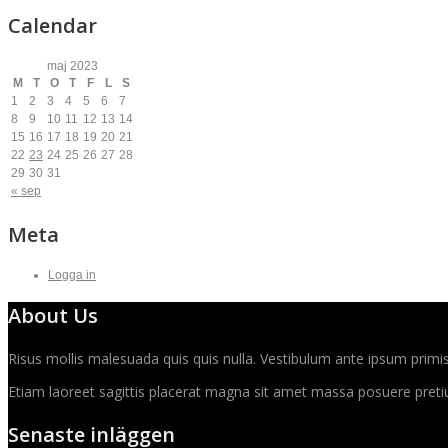
Calendar
maj 2023
M
T
O
T
F
L
S
1
2
3
4
5
6
7
8
9
10
11
12
13
14
15
16
17
18
19
20
21
22
23
24
25
26
27
28
29
30
31
« sep
Meta
Logga in
About Us
Risus mollis malesuada quis quis nulla. Vestibulum ante ipsum primis 
Etiam laoreet sagittis placerat magna sit amet massa posuere pretiu
Senaste inläggen